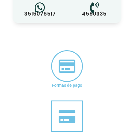
3515076517
4550335
Formas de pago