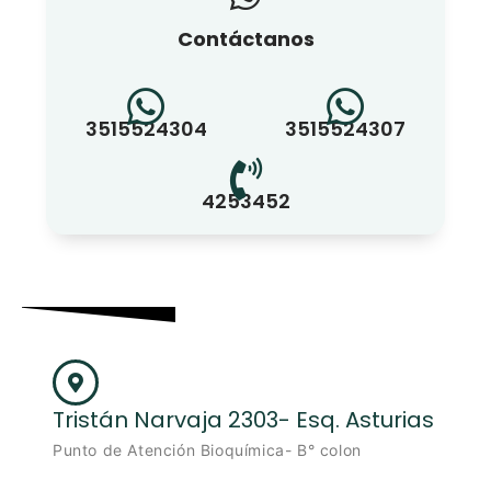
Contáctanos
3515524304
3515524307
4253452
Tristán Narvaja 2303- Esq. Asturias
Punto de Atención Bioquímica- B° colon