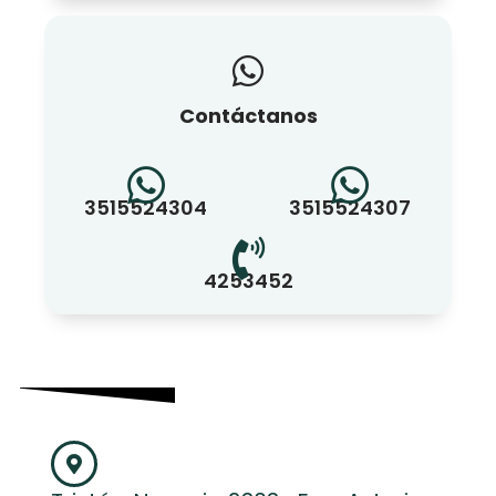
Contáctanos
3515524304
3515524307
4253452