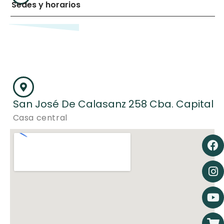
Sedes y horarios
San José De Calasanz 258 Cba. Capital
Casa central
F
I
Y
S
ca