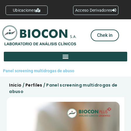
Ir
al
Ubicaciones
Acceso Derivadores
contenido
Chek in
Panel screening multidrogas de abuso
Inicio
/
Perfiles
/ Panel screening multidrogas de
abuso