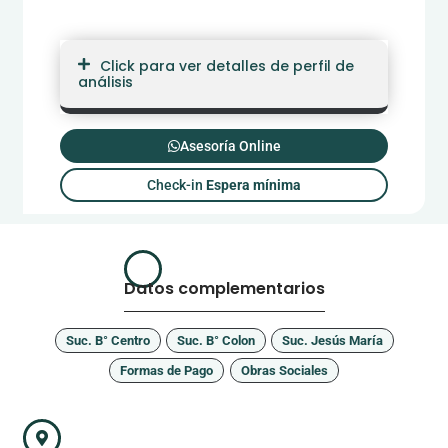
Click para ver detalles de perfil de
análisis
Asesoría Online
Check-in
Espera mínima
Datos complementarios
Suc. B° Centro
Suc. B° Colon
Suc. Jesús María
Formas de Pago
Obras Sociales